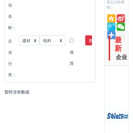
要忘记收藏
业
哦！
名
称：
最
查询
企
新
业
推
企业
分
荐
类：
暂时没有数据