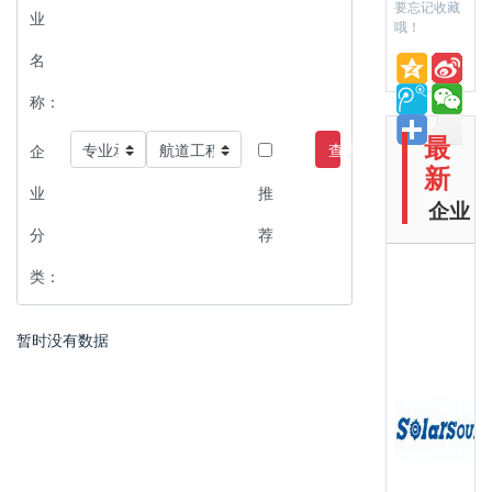
要忘记收藏
业
哦！
名
称：
最
查询
企
新
业
推
企业
分
荐
类：
暂时没有数据