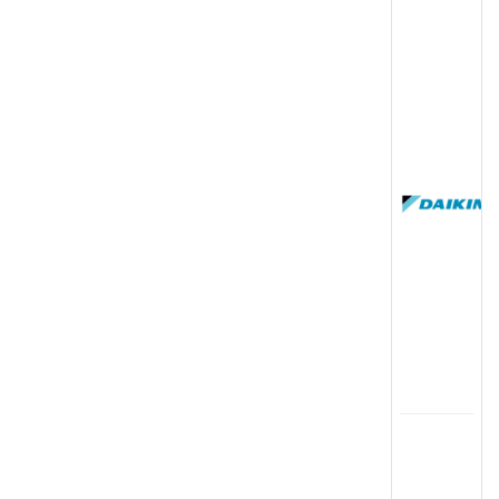
(
国
(
司