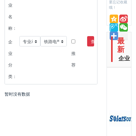
要忘记收藏
业
哦！
名
称：
最
查询
企
新
业
推
企业
分
荐
类：
暂时没有数据