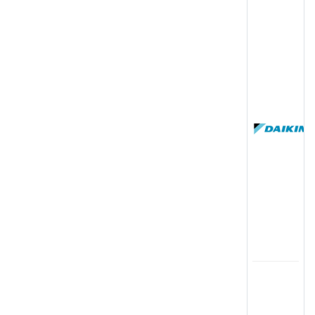
(
国
(
司