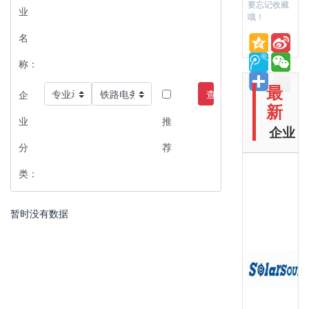
要忘记收藏
业
哦！
名
称：
最
查询
企
新
业
推
企业
分
荐
类：
暂时没有数据