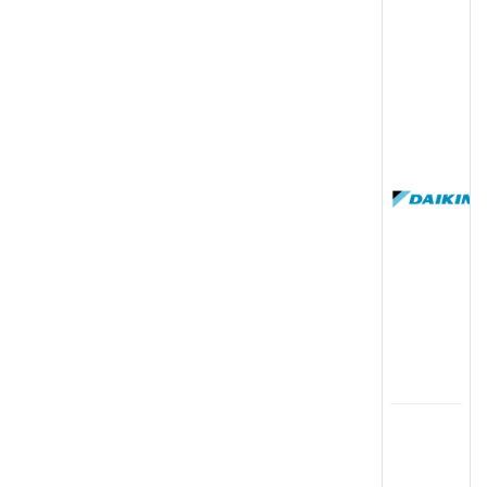
(
国
(
司