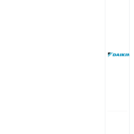
(
国
(
司