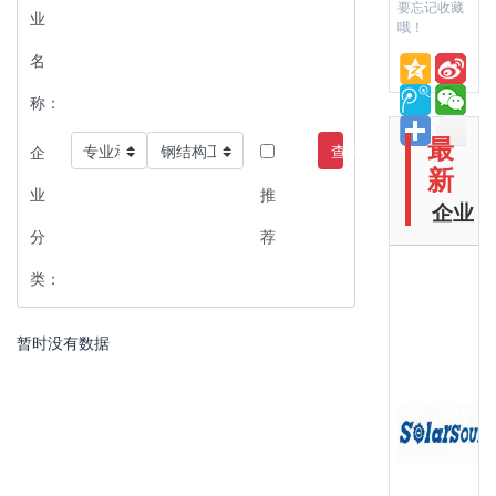
要忘记收藏
业
哦！
名
称：
最
查询
企
新
业
推
企业
分
荐
类：
暂时没有数据