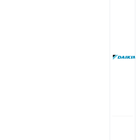
(
国
(
司