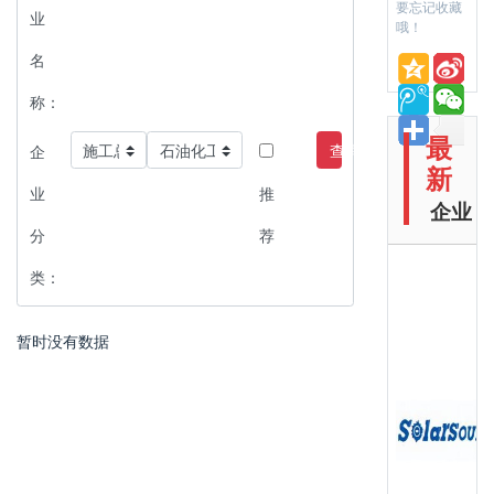
要忘记收藏
业
哦！
名
称：
最
查询
企
新
业
推
企业
分
荐
类：
暂时没有数据