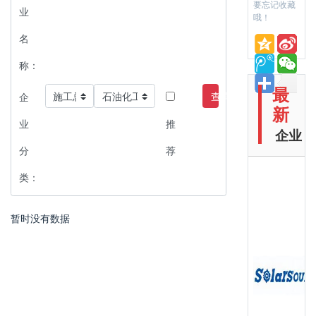
要忘记收藏
业
哦！
名
称：
最
查询
企
新
业
推
企业
分
荐
类：
暂时没有数据