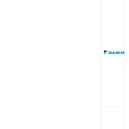
(
国
(
司