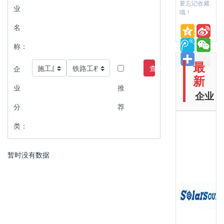
要忘记收藏
业
哦！
名
称：
最
查询
企
新
业
推
企业
分
荐
类：
暂时没有数据