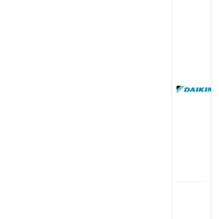
(
国
(
司