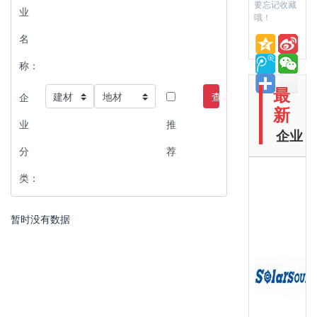
要忘记收藏
业
哦！
名
称：
最
查询
企
新
业
推
企业
分
荐
类：
暂时没有数据