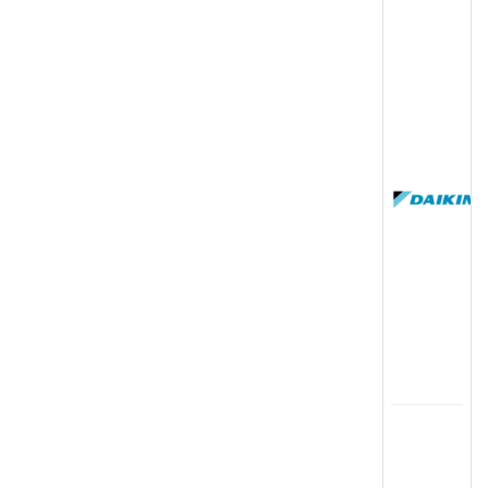
(
国
(
司