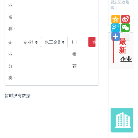
要忘记收藏
业
哦！
名
称：
最
查询
企
新
业
推
企业
分
荐
类：
暂时没有数据