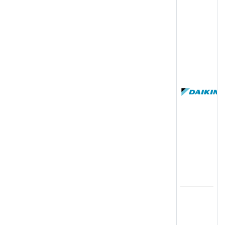
(
国
(
司