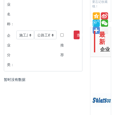
要忘记收藏
业
哦！
名
称：
最
查询
企
新
业
推
企业
分
荐
类：
暂时没有数据