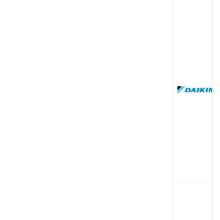
(
国
(
司