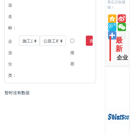
要忘记收藏
业
哦！
名
称：
最
查询
企
新
业
推
企业
分
荐
类：
暂时没有数据