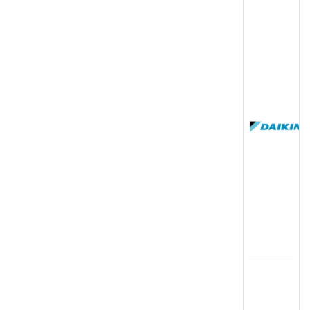
(
国
(
司