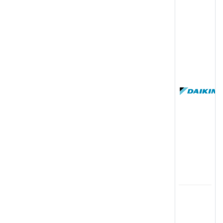
(
国
(
司