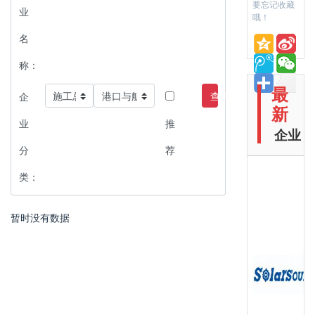
要忘记收藏
业
哦！
名
称：
最
查询
企
新
业
推
企业
分
荐
类：
暂时没有数据