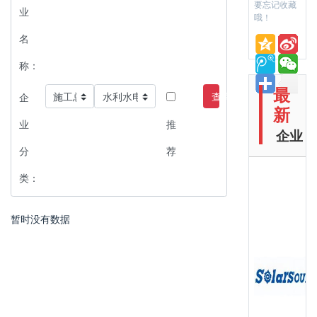
要忘记收藏
业
哦！
名
称：
最
查询
企
新
业
推
企业
分
荐
类：
暂时没有数据