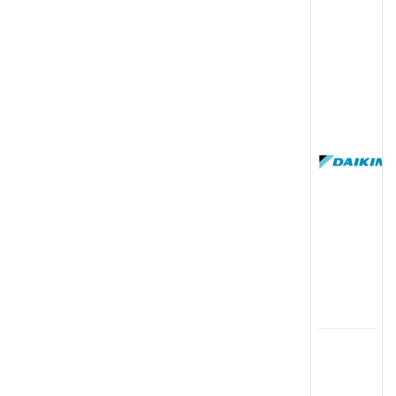
(
国
(
司