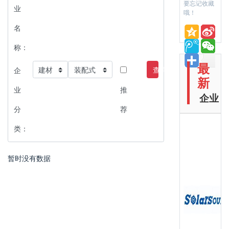
要忘记收藏
业
哦！
名
称：
最
查询
企
新
业
推
企业
分
荐
类：
暂时没有数据