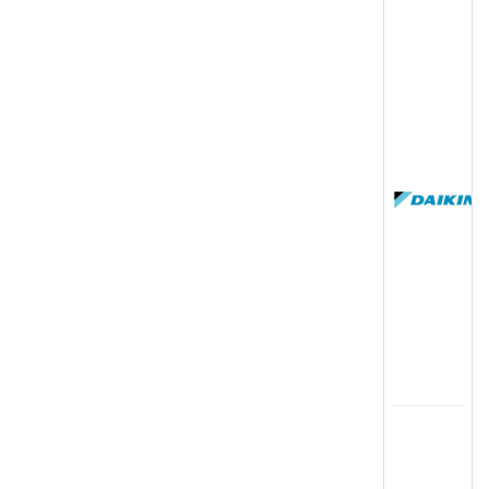
(
国
(
司