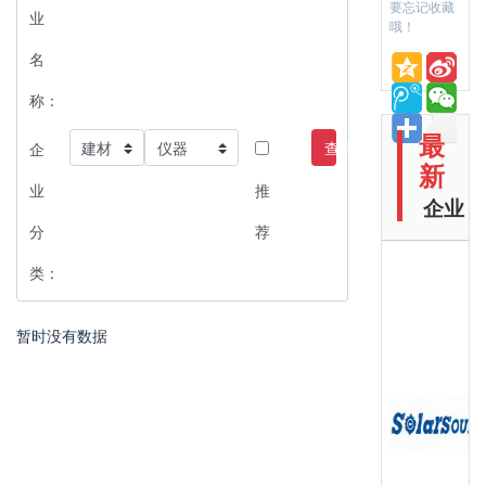
要忘记收藏
业
哦！
名
称：
最
查询
企
新
业
推
企业
分
荐
类：
暂时没有数据