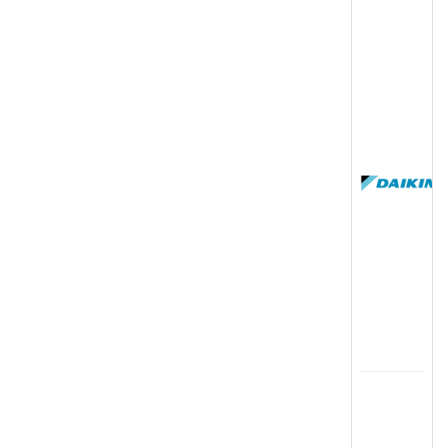
(
国
(
司