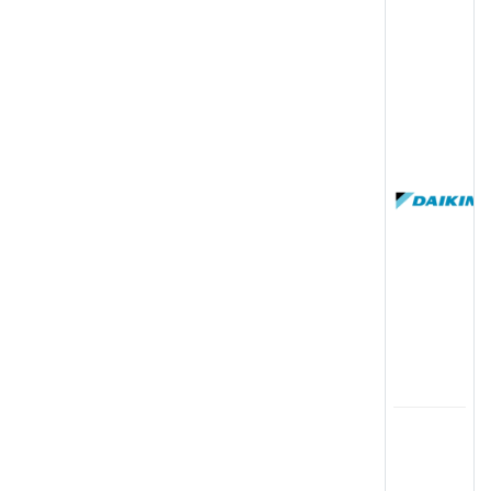
(
国
(
司