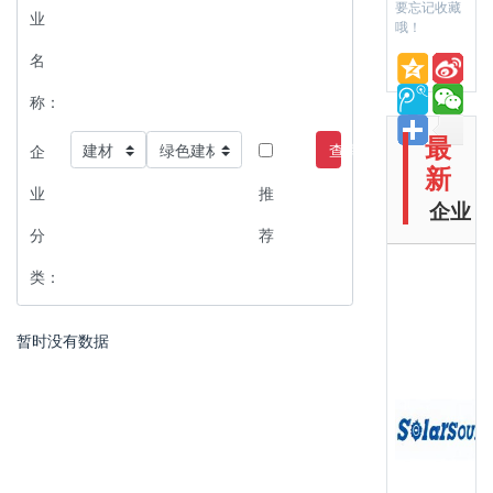
要忘记收藏
业
哦！
名
称：
最
查询
企
新
业
推
企业
分
荐
类：
暂时没有数据