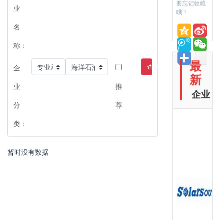
要忘记收藏
业
哦！
名
称：
最
查询
企
新
业
推
企业
分
荐
类：
暂时没有数据