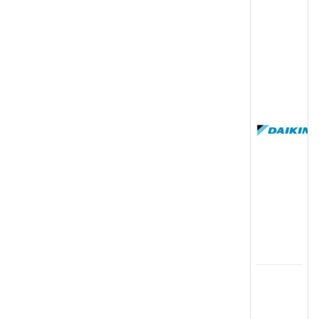
(
国
(
司