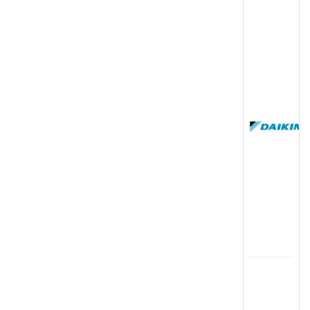
(
国
(
司