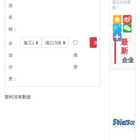
要忘记收藏
业
哦！
名
称：
最
查询
企
新
业
推
企业
分
荐
类：
暂时没有数据