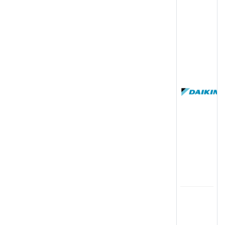
(
国
(
司