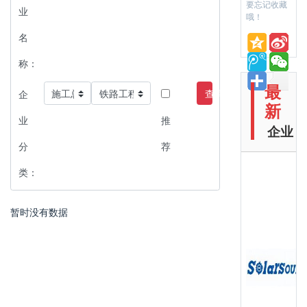
要忘记收藏
业
哦！
名
称：
最
查询
企
新
业
推
企业
分
荐
类：
暂时没有数据