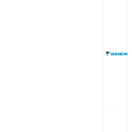
(
国
(
司