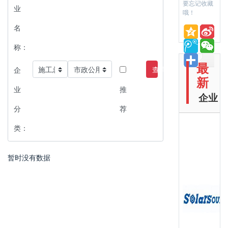
要忘记收藏
业
哦！
名
称：
最
查询
企
新
业
推
企业
分
荐
类：
暂时没有数据