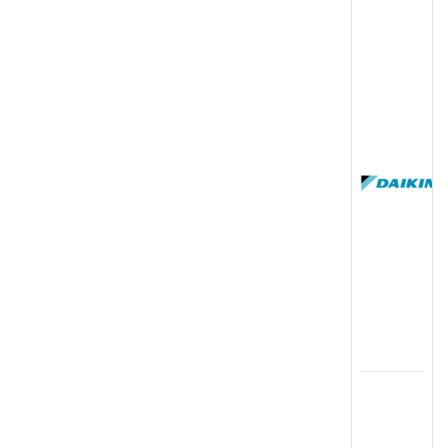
(
国
(
司