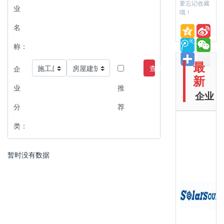
要忘记收藏
业
哦！
名
称：
最
查询
企
新
业
推
企业
分
荐
类：
暂时没有数据