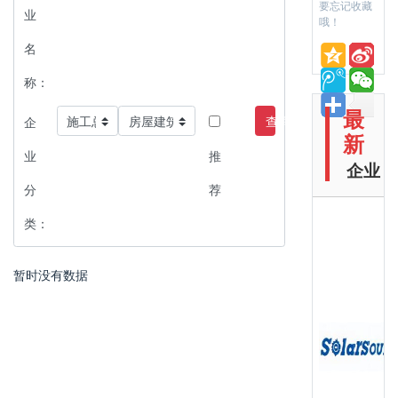
要忘记收藏
业
哦！
名
称：
最
查询
企
新
业
推
企业
分
荐
类：
暂时没有数据