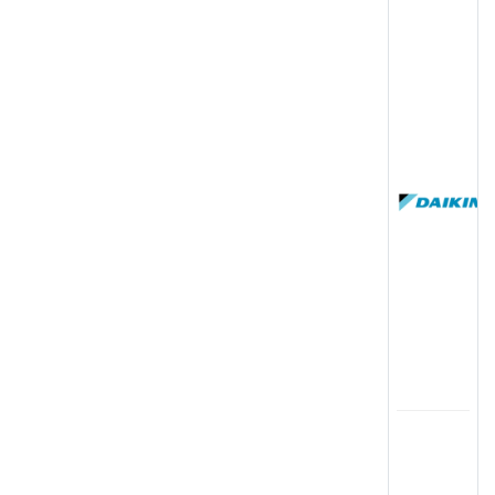
(
国
(
司