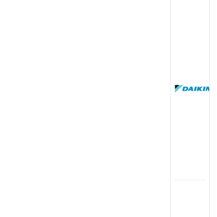
(
国
(
司