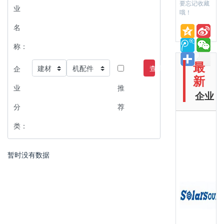
要忘记收藏
业
哦！
名
称：
最
查询
企
新
业
推
企业
分
荐
类：
暂时没有数据