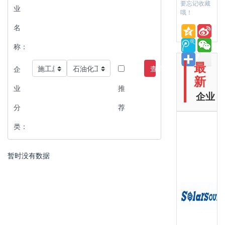
要忘记收藏
业
哦！
名
称：
最
查询
企
新
业
推
企业
分
荐
类：
暂时没有数据