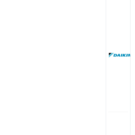
(
国
(
司