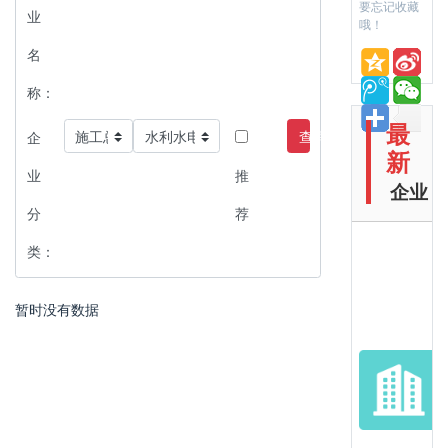
要忘记收藏
业
哦！
名
称：
最
查询
企
新
业
推
企业
分
荐
类：
暂时没有数据