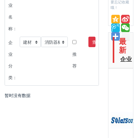
要忘记收藏
业
哦！
名
称：
最
查询
企
新
业
推
企业
分
荐
类：
暂时没有数据