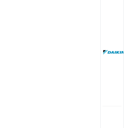
(
国
(
司