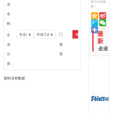
要忘记收藏
业
哦！
名
称：
最
查询
企
新
业
推
企业
分
荐
类：
暂时没有数据