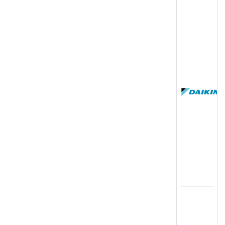
(
国
(
司