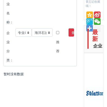
要忘记收藏
业
哦！
名
称：
最
查询
企
新
业
推
企业
分
荐
类：
暂时没有数据