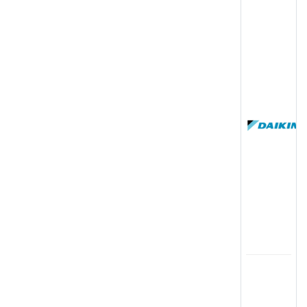
(
国
(
司